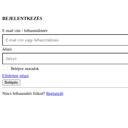
BEJELENTKEZÉS
E-mail cím / felhasználónév
Jelszó
Belépve maradok
Elfelejtett jelszó
Belépés
Nincs felhasználói fiókod?
Regisztrálj