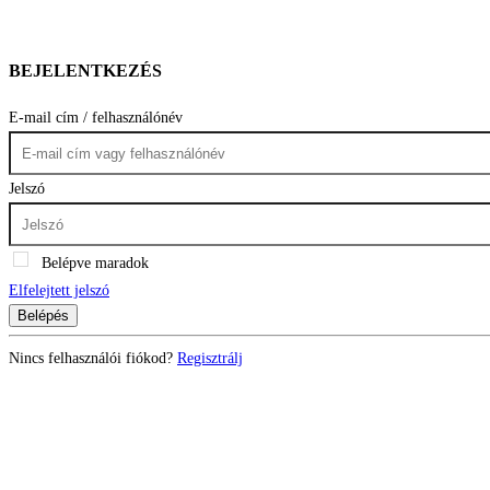
BEJELENTKEZÉS
E-mail cím / felhasználónév
Jelszó
Belépve maradok
Elfelejtett jelszó
Belépés
Nincs felhasználói fiókod?
Regisztrálj