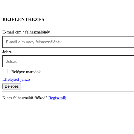
BEJELENTKEZÉS
E-mail cím / felhasználónév
Jelszó
Belépve maradok
Elfelejtett jelszó
Belépés
Nincs felhasználói fiókod?
Regisztrálj