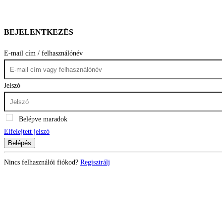
BEJELENTKEZÉS
E-mail cím / felhasználónév
Jelszó
Belépve maradok
Elfelejtett jelszó
Belépés
Nincs felhasználói fiókod?
Regisztrálj