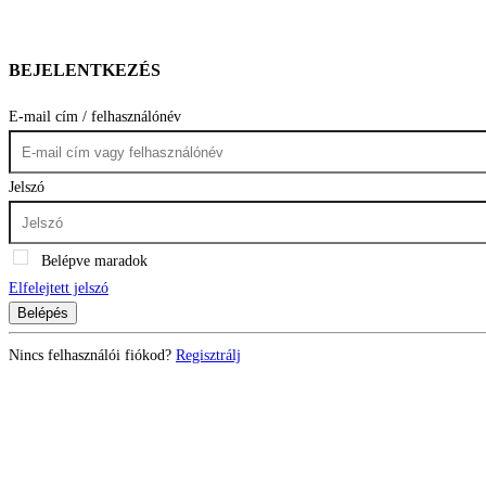
BEJELENTKEZÉS
E-mail cím / felhasználónév
Jelszó
Belépve maradok
Elfelejtett jelszó
Belépés
Nincs felhasználói fiókod?
Regisztrálj