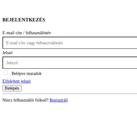
BEJELENTKEZÉS
E-mail cím / felhasználónév
Jelszó
Belépve maradok
Elfelejtett jelszó
Belépés
Nincs felhasználói fiókod?
Regisztrálj