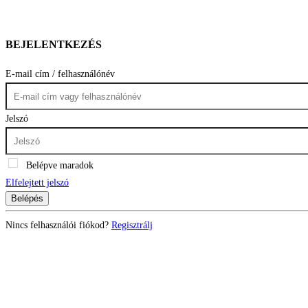
BEJELENTKEZÉS
E-mail cím / felhasználónév
Jelszó
Belépve maradok
Elfelejtett jelszó
Belépés
Nincs felhasználói fiókod?
Regisztrálj