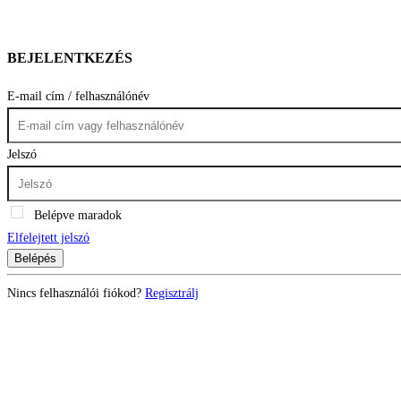
BEJELENTKEZÉS
E-mail cím / felhasználónév
Jelszó
Belépve maradok
Elfelejtett jelszó
Belépés
Nincs felhasználói fiókod?
Regisztrálj