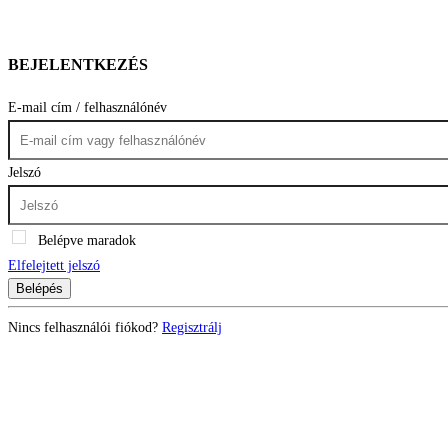
BEJELENTKEZÉS
E-mail cím / felhasználónév
Jelszó
Belépve maradok
Elfelejtett jelszó
Belépés
Nincs felhasználói fiókod?
Regisztrálj