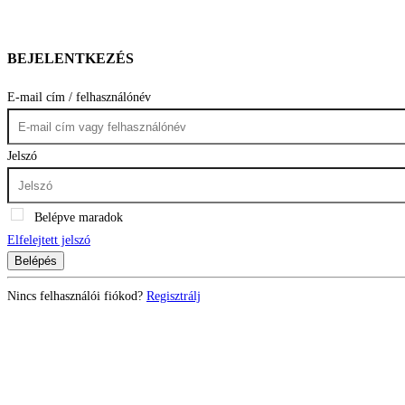
BEJELENTKEZÉS
E-mail cím / felhasználónév
Jelszó
Belépve maradok
Elfelejtett jelszó
Belépés
Nincs felhasználói fiókod?
Regisztrálj