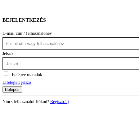
BEJELENTKEZÉS
E-mail cím / felhasználónév
Jelszó
Belépve maradok
Elfelejtett jelszó
Belépés
Nincs felhasználói fiókod?
Regisztrálj