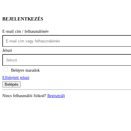
BEJELENTKEZÉS
E-mail cím / felhasználónév
Jelszó
Belépve maradok
Elfelejtett jelszó
Belépés
Nincs felhasználói fiókod?
Regisztrálj