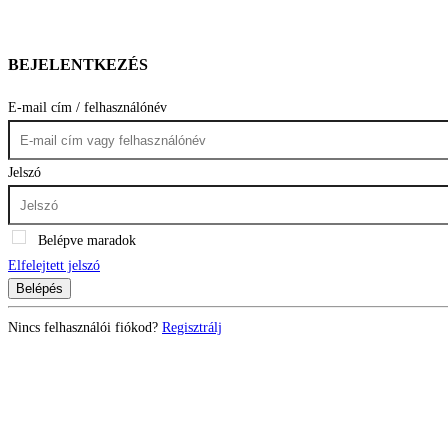
BEJELENTKEZÉS
E-mail cím / felhasználónév
Jelszó
Belépve maradok
Elfelejtett jelszó
Belépés
Nincs felhasználói fiókod?
Regisztrálj