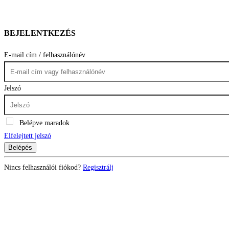
BEJELENTKEZÉS
E-mail cím / felhasználónév
Jelszó
Belépve maradok
Elfelejtett jelszó
Belépés
Nincs felhasználói fiókod?
Regisztrálj