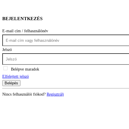
BEJELENTKEZÉS
E-mail cím / felhasználónév
Jelszó
Belépve maradok
Elfelejtett jelszó
Belépés
Nincs felhasználói fiókod?
Regisztrálj