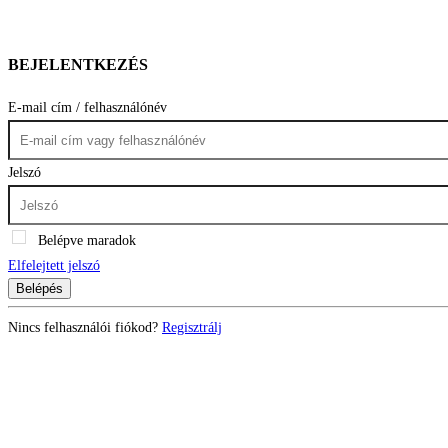
BEJELENTKEZÉS
E-mail cím / felhasználónév
Jelszó
Belépve maradok
Elfelejtett jelszó
Belépés
Nincs felhasználói fiókod?
Regisztrálj