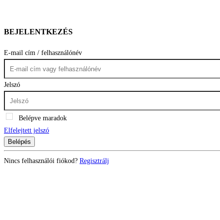
BEJELENTKEZÉS
E-mail cím / felhasználónév
Jelszó
Belépve maradok
Elfelejtett jelszó
Belépés
Nincs felhasználói fiókod?
Regisztrálj