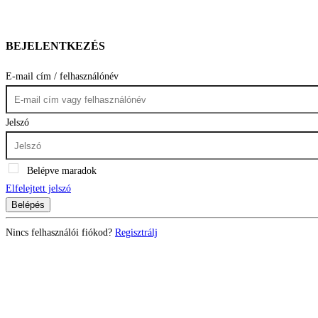
BEJELENTKEZÉS
E-mail cím / felhasználónév
Jelszó
Belépve maradok
Elfelejtett jelszó
Belépés
Nincs felhasználói fiókod?
Regisztrálj