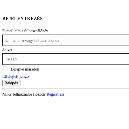
BEJELENTKEZÉS
E-mail cím / felhasználónév
Jelszó
Belépve maradok
Elfelejtett jelszó
Belépés
Nincs felhasználói fiókod?
Regisztrálj