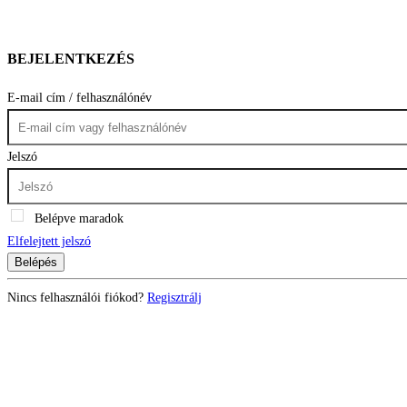
BEJELENTKEZÉS
E-mail cím / felhasználónév
Jelszó
Belépve maradok
Elfelejtett jelszó
Belépés
Nincs felhasználói fiókod?
Regisztrálj