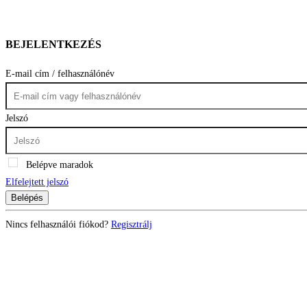
BEJELENTKEZÉS
E-mail cím / felhasználónév
Jelszó
Belépve maradok
Elfelejtett jelszó
Belépés
Nincs felhasználói fiókod?
Regisztrálj