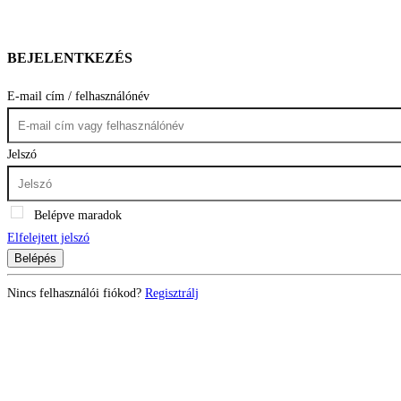
BEJELENTKEZÉS
E-mail cím / felhasználónév
Jelszó
Belépve maradok
Elfelejtett jelszó
Belépés
Nincs felhasználói fiókod?
Regisztrálj