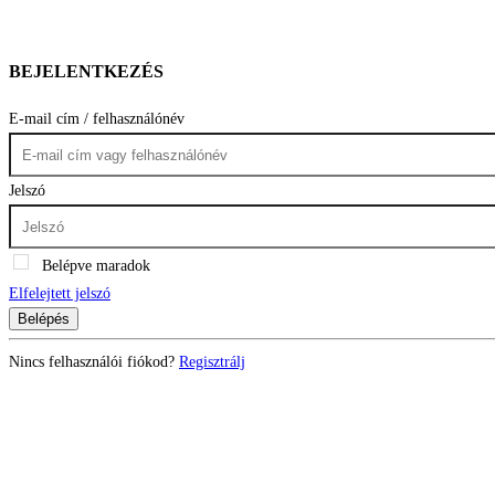
BEJELENTKEZÉS
E-mail cím / felhasználónév
Jelszó
Belépve maradok
Elfelejtett jelszó
Belépés
Nincs felhasználói fiókod?
Regisztrálj