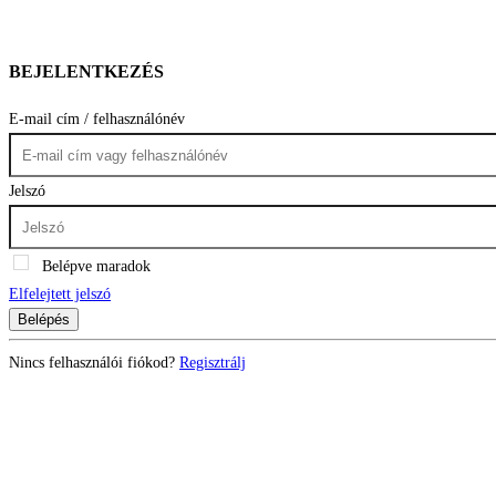
BEJELENTKEZÉS
E-mail cím / felhasználónév
Jelszó
Belépve maradok
Elfelejtett jelszó
Belépés
Nincs felhasználói fiókod?
Regisztrálj