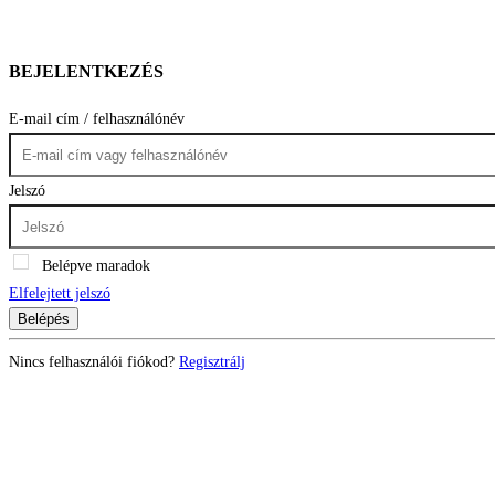
BEJELENTKEZÉS
E-mail cím / felhasználónév
Jelszó
Belépve maradok
Elfelejtett jelszó
Belépés
Nincs felhasználói fiókod?
Regisztrálj