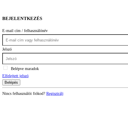
BEJELENTKEZÉS
E-mail cím / felhasználónév
Jelszó
Belépve maradok
Elfelejtett jelszó
Belépés
Nincs felhasználói fiókod?
Regisztrálj