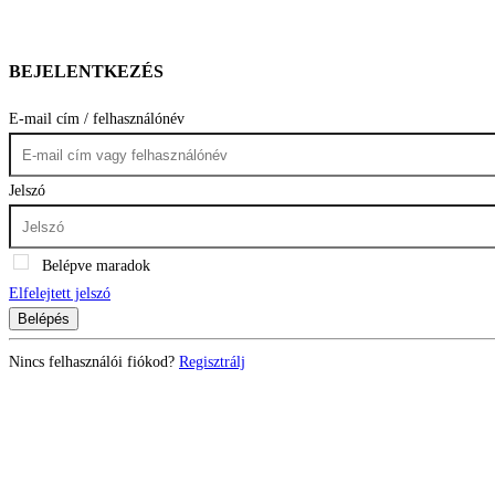
BEJELENTKEZÉS
E-mail cím / felhasználónév
Jelszó
Belépve maradok
Elfelejtett jelszó
Belépés
Nincs felhasználói fiókod?
Regisztrálj