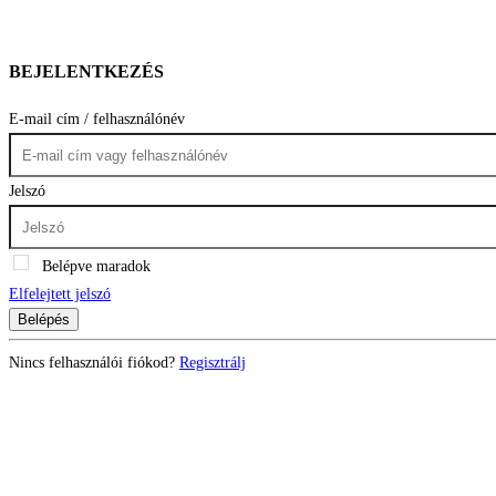
BEJELENTKEZÉS
E-mail cím / felhasználónév
Jelszó
Belépve maradok
Elfelejtett jelszó
Belépés
Nincs felhasználói fiókod?
Regisztrálj