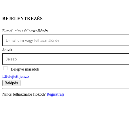
BEJELENTKEZÉS
E-mail cím / felhasználónév
Jelszó
Belépve maradok
Elfelejtett jelszó
Belépés
Nincs felhasználói fiókod?
Regisztrálj