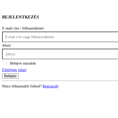
BEJELENTKEZÉS
E-mail cím / felhasználónév
Jelszó
Belépve maradok
Elfelejtett jelszó
Belépés
Nincs felhasználói fiókod?
Regisztrálj