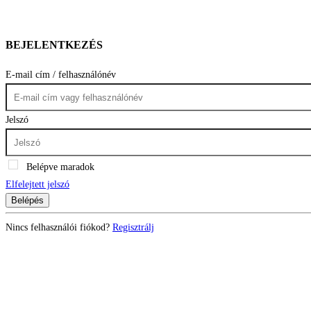
BEJELENTKEZÉS
E-mail cím / felhasználónév
Jelszó
Belépve maradok
Elfelejtett jelszó
Belépés
Nincs felhasználói fiókod?
Regisztrálj