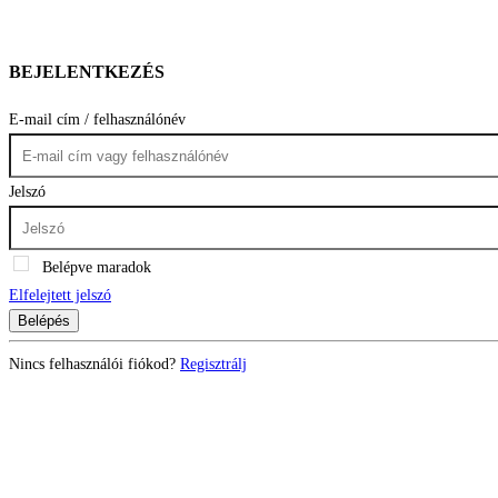
BEJELENTKEZÉS
E-mail cím / felhasználónév
Jelszó
Belépve maradok
Elfelejtett jelszó
Belépés
Nincs felhasználói fiókod?
Regisztrálj