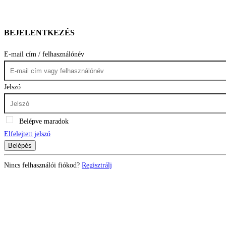
BEJELENTKEZÉS
E-mail cím / felhasználónév
Jelszó
Belépve maradok
Elfelejtett jelszó
Belépés
Nincs felhasználói fiókod?
Regisztrálj