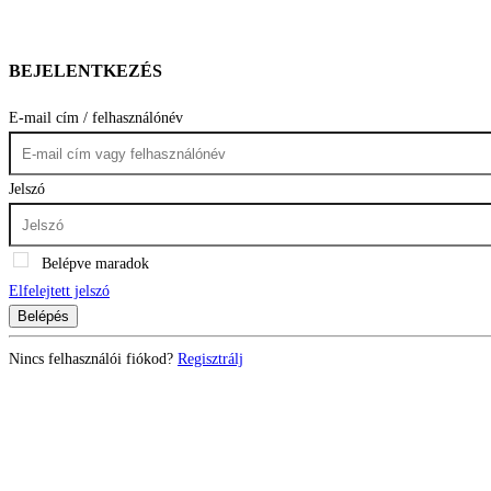
BEJELENTKEZÉS
E-mail cím / felhasználónév
Jelszó
Belépve maradok
Elfelejtett jelszó
Belépés
Nincs felhasználói fiókod?
Regisztrálj