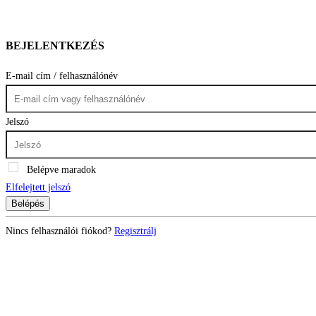
BEJELENTKEZÉS
E-mail cím / felhasználónév
Jelszó
Belépve maradok
Elfelejtett jelszó
Belépés
Nincs felhasználói fiókod?
Regisztrálj