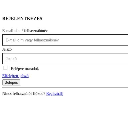
BEJELENTKEZÉS
E-mail cím / felhasználónév
Jelszó
Belépve maradok
Elfelejtett jelszó
Belépés
Nincs felhasználói fiókod?
Regisztrálj