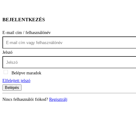
BEJELENTKEZÉS
E-mail cím / felhasználónév
Jelszó
Belépve maradok
Elfelejtett jelszó
Belépés
Nincs felhasználói fiókod?
Regisztrálj