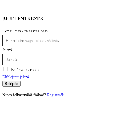
BEJELENTKEZÉS
E-mail cím / felhasználónév
Jelszó
Belépve maradok
Elfelejtett jelszó
Belépés
Nincs felhasználói fiókod?
Regisztrálj