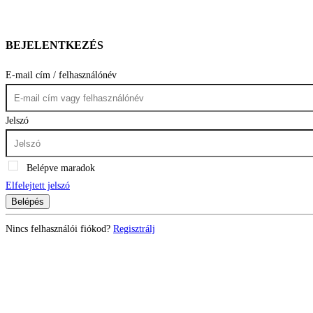
BEJELENTKEZÉS
E-mail cím / felhasználónév
Jelszó
Belépve maradok
Elfelejtett jelszó
Belépés
Nincs felhasználói fiókod?
Regisztrálj