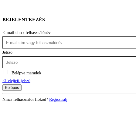
BEJELENTKEZÉS
E-mail cím / felhasználónév
Jelszó
Belépve maradok
Elfelejtett jelszó
Belépés
Nincs felhasználói fiókod?
Regisztrálj