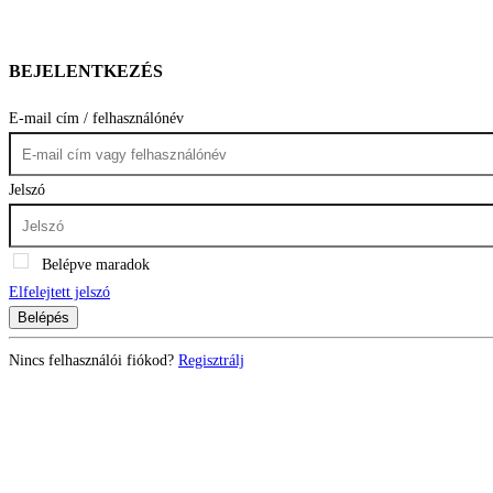
BEJELENTKEZÉS
E-mail cím / felhasználónév
Jelszó
Belépve maradok
Elfelejtett jelszó
Belépés
Nincs felhasználói fiókod?
Regisztrálj