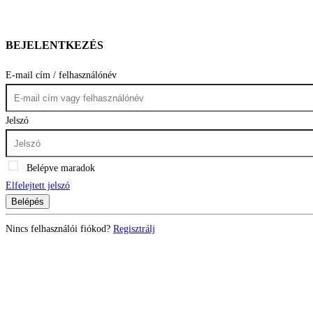
BEJELENTKEZÉS
E-mail cím / felhasználónév
Jelszó
Belépve maradok
Elfelejtett jelszó
Belépés
Nincs felhasználói fiókod?
Regisztrálj