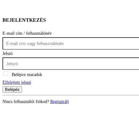
BEJELENTKEZÉS
E-mail cím / felhasználónév
Jelszó
Belépve maradok
Elfelejtett jelszó
Belépés
Nincs felhasználói fiókod?
Regisztrálj