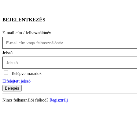
BEJELENTKEZÉS
E-mail cím / felhasználónév
Jelszó
Belépve maradok
Elfelejtett jelszó
Belépés
Nincs felhasználói fiókod?
Regisztrálj