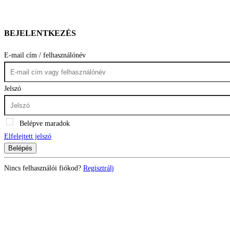
BEJELENTKEZÉS
E-mail cím / felhasználónév
Jelszó
Belépve maradok
Elfelejtett jelszó
Belépés
Nincs felhasználói fiókod?
Regisztrálj