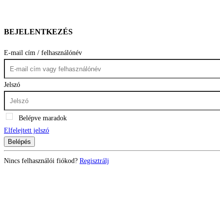
BEJELENTKEZÉS
E-mail cím / felhasználónév
Jelszó
Belépve maradok
Elfelejtett jelszó
Belépés
Nincs felhasználói fiókod?
Regisztrálj