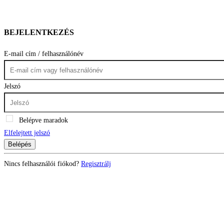
BEJELENTKEZÉS
E-mail cím / felhasználónév
Jelszó
Belépve maradok
Elfelejtett jelszó
Belépés
Nincs felhasználói fiókod?
Regisztrálj