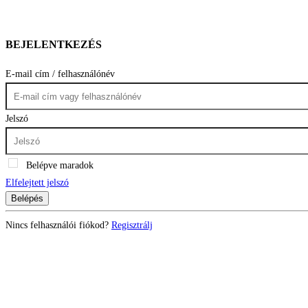
BEJELENTKEZÉS
E-mail cím / felhasználónév
Jelszó
Belépve maradok
Elfelejtett jelszó
Belépés
Nincs felhasználói fiókod?
Regisztrálj