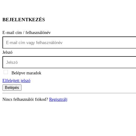
BEJELENTKEZÉS
E-mail cím / felhasználónév
Jelszó
Belépve maradok
Elfelejtett jelszó
Belépés
Nincs felhasználói fiókod?
Regisztrálj