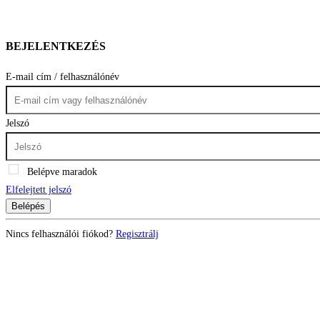
BEJELENTKEZÉS
E-mail cím / felhasználónév
Jelszó
Belépve maradok
Elfelejtett jelszó
Belépés
Nincs felhasználói fiókod?
Regisztrálj